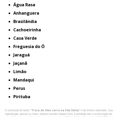
Água Rasa
Anhanguera
Brasilândia
Cachoeirinha
Casa Verde
Freguesia do Ó
Jaraguá
Jaçanã
Limão
Mandaqui
Perus
Pirituba
O conteúdo do texto "
Troca de óleo carro na Vila Sônia
" é de direito reservado. Sua
reprodução, parcial ou total, mesmo citando nossos links, é proibida sem a autorização do