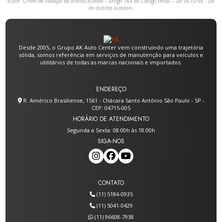
autor. Crime de violação de direito autoral – artigo 184 do Código Penal –
Lei 9610/98 - Lei
de direitos autorais
.
Desde 2005, o Grupo AK Auto Center vem construindo uma trajetória
sólida, somos referência em serviços de manutenção para veículos e
utilitários de todas as marcas nacionais e importados.
ENDEREÇO
R. Américo Brasiliense, 1561 - Chácara Santo Antônio São Paulo - SP -
CEP: 04715-005
HORÁRIO DE ATENDIMENTO
Segunda a Sexta: 08:00h às 18:00h
SIGA-NOS
CONTATO
(11) 5184-0935
(11) 5041-0429
(11) 96608-7938