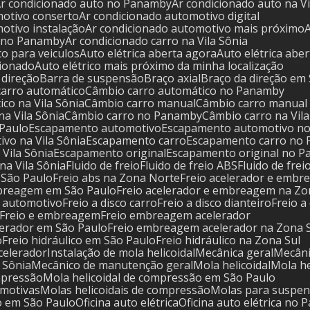
Ar condicionado auto no Panamby
Ar condicionado auto na V
motivo conserto
Ar condicionado automotivo digital
motivo instalação
Ar condicionado automotivo mais próximo
o no Panamby
Ar condicionado carro na Vila Sônia
ico para veiculos
Auto elétrica aberta agora
Auto elétrica abe
icionado
Auto elétrico mais próximo da minha localização
e direção
Barra de suspensão
Braço axial
Braço da direção em
carro automático
Câmbio carro automático no Panamby
ico na Vila Sônia
Câmbio carro manual
Câmbio carro manua
na Vila Sônia
Câmbio carro no Panamby
Câmbio carro na Vil
 Paulo
Escapamento automotivo
Escapamento automotivo n
vo na Vila Sônia
Escapamento carro
Escapamento carro no
 Vila Sônia
Escapamento original
Escapamento original no 
na Vila Sônia
Fluido de freio
Fluido de freio ABS
Fluido de fre
m São Paulo
Freio abs na Zona Norte
Freio acelerador e emb
embreagem em São Paulo
Freio acelerador e embreagem na Zo
o automotivo
Freio a disco carro
Freio a disco dianteiro
Freio a
Freio e embreagem
Freio embreagem acelerador
lerador em São Paulo
Freio embreagem acelerador na Zona 
o
Freio hidráulico em São Paulo
Freio hidráulico na Zona Sul
acelerador
Instalação de mola helicoidal
Mecânica geral
Mecâ
a Sônia
Mecânico de manutenção geral
Mola helicoidal
Mola 
ompressão
Mola helicoidal de compressão em São Paulo
tomotivas
Molas helicoidais de compressão
Molas para suspe
o em São Paulo
Oficina auto elétrica
Oficina auto elétrica no