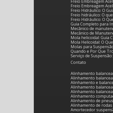
Freio Embreagem Acel
Freio Embreagem Acel
Freio Hidráulico: O 
Freio hidráulico: O qu
Freio Hidráulico: O Q
Guia Completo para I
Mecânico de manutenç
Mecânico de Manuten
Mola helicoidal: Guia
Mola Helicoidal: O Q
Molas para Suspensã
Quando e Por Que Tr
Serviço de Suspensã
Contato
Alinhamento balance
Alinhamento balanc
Alinhamento e balan
Alinhamento balance
Alinhamento balance
Alinhamento computa
Alinhamento de pneu
Alinhamento de roda
Amortecedor suspens