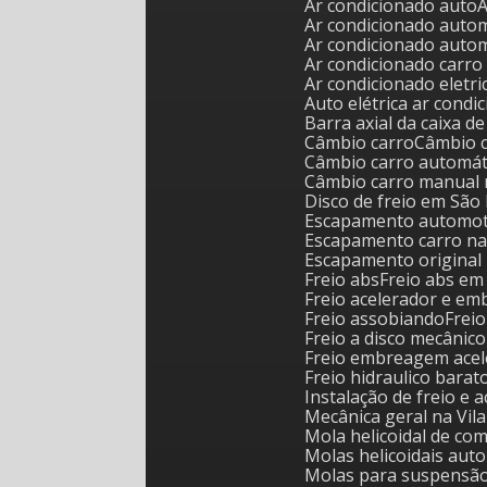
Ar condicionado auto
Ar condicionado auto
Ar condicionado auto
Ar condicionado carr
Ar condicionado eletr
Auto elétrica ar cond
Barra axial da caixa d
Câmbio carro
Câmbio 
Câmbio carro automát
Câmbio carro manual 
Disco de freio em São
Escapamento automoti
Escapamento carro na
Escapamento original 
Freio abs
Freio abs e
Freio acelerador e 
Freio assobiando
Frei
Freio a disco mecânico
Freio embreagem ace
Freio hidraulico barat
Instalação de freio e 
Mecânica geral na Vil
Mola helicoidal de c
Molas helicoidais au
Molas para suspensã