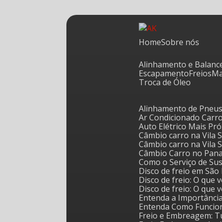
Home
Sobre nós
Alinhamento e Balan
Escapamento
Freios
Troca de Óleo
Alinhamento de Pneus
Ar Condicionado Carr
Auto Elétrico Mais Pr
Câmbio carro na Vila
Câmbio carro na Vila
Câmbio Carro no Pan
Como o Serviço de S
Disco de freio em Sã
Disco de freio: O que
Disco de freio: O que
Entenda a Importânci
Entenda Como Funcion
Freio e Embreagem: T