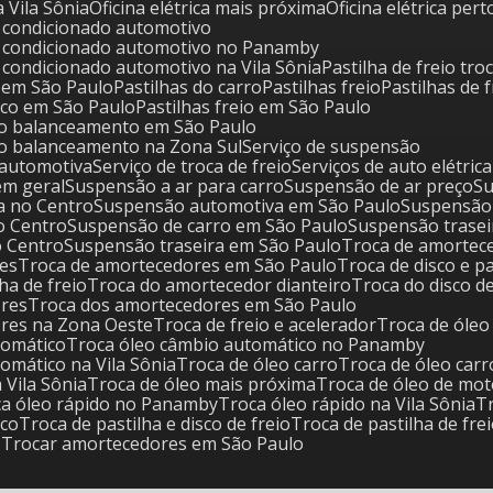
na Vila Sônia
Oficina elétrica mais próxima
Oficina elétrica per
ar condicionado automotivo
 ar condicionado automotivo no Panamby
ar condicionado automotivo na Vila Sônia
Pastilha de freio tro
ca em São Paulo
Pastilhas do carro
Pastilhas freio
Pastilhas de 
disco em São Paulo
Pastilhas freio em São Paulo
nto balanceamento em São Paulo
to balanceamento na Zona Sul
Serviço de suspensão
 automotiva
Serviço de troca de freio
Serviços de auto elétrica
em geral
Suspensão a ar para carro
Suspensão de ar preço
S
a no Centro
Suspensão automotiva em São Paulo
Suspensão
o Centro
Suspensão de carro em São Paulo
Suspensão trasei
o Centro
Suspensão traseira em São Paulo
Troca de amortec
res
Troca de amortecedores em São Paulo
Troca de disco e p
lha de freio
Troca do amortecedor dianteiro
Troca do disco d
ores
Troca dos amortecedores em São Paulo
ores na Zona Oeste
Troca de freio e acelerador
Troca de óle
tomático
Troca óleo câmbio automático no Panamby
tomático na Vila Sônia
Troca de óleo carro
Troca de óleo ca
a Vila Sônia
Troca de óleo mais próxima
Troca de óleo de mo
oca óleo rápido no Panamby
Troca óleo rápido na Vila Sônia
sco
Troca de pastilha e disco de freio
Troca de pastilha de fre
s
Trocar amortecedores em São Paulo