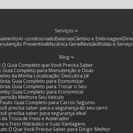
Serviços
ceamento
Ar-condicionado
Baterias
Câmbio e Embreagem
Dir
Manutenção Preventiva
Mecânica Geral
Revisão
Rodas e Serviç
Blog
: O Guia Completo que Você Precisa Saber
o: Guia Completo para Manutenção e Dicas
óximo da Minha Localização: Descubra Já!
 Sônia: Guia Completo para Economizar
 Sônia: Guia Completo para Trocar o Seu
amby: Guia Completo para Economizar
uspensão Melhora Seu Veículo
o Paulo: Guia Completo para Carros Seguros
 você precisa saber para a segurança do seu carro
 você precisa saber para segurança ideal
a da Troca de Freio e Acelerador
a o Freio Hidráulico e Suas Vantagens
udo O Que Você Precisa Saber para Dirigir Melhor