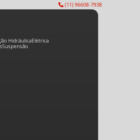
(11) 96608-7938
eção Hidráulica
Elétrica
os
Suspensão