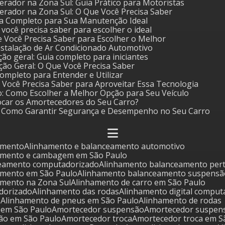
erador na Zona Sul: Guia Prático para Motoristas
erador na Zona Sul: O Que Você Precisa Saber
Guia Completo para Sua Manutenção Ideal
e você precisa saber para escolher o ideal
ue Você Precisa Saber para Escolher o Melhor
nstalação de Ar Condicionado Automotivo
ão geral: Guia completo para iniciantes
ção Geral: O Que Você Precisa Saber
 Completo para Entender e Utilizar
ue Você Precisa Saber para Aproveitar Essa Tecnologia
o: Como Escolher a Melhor Opção para Seu Veículo
ocar os Amortecedores do Seu Carro?
o: Como Garantir Segurança e Desempenho no Seu Carro
amento
Alinhamento e balanceamento automotivo
eamento e cambagem em São Paulo
ceamento computadorizado
Alinhamento balanceamento per
amento em São Paulo
Alinhamento balanceamento suspensã
amento na Zona Sul
Alinhamento de carro em São Paulo
dorizado
Alinhamento das rodas
Alinhamento digital compu
s
Alinhamento de pneus em São Paulo
Alinhamento de rodas
s em São Paulo
Amortecedor suspensão
Amortecedor suspen
ão em São Paulo
Amortecedor troca
Amortecedor troca em S