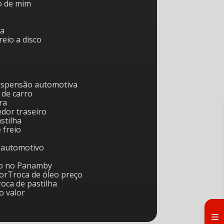
to de mim
ca
freio a disco
uspensão automotiva
 de carro
ra
edor traseiro
astilha
e freio
o automotivo
rro no Panamby
tor
Troca de óleo preço
Troca de pastilha
io valor