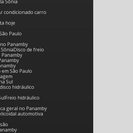
ila Sônia
Ar condicionado carro
rta hoje
 São Paulo
l no Panamby
a Sônia
Disco de freio
o Panamby
 Panamby
Panamby
io em São Paulo
reagem
na Sul
 disco hidráulico
Sul
Freio hidráulico
nica geral no Panamby
helicoidal automotiva
nsão
 Panamby