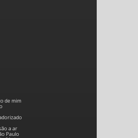
to de mim
o
tadorizado
são a ar
ão Paulo