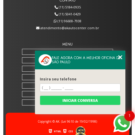
CONTATO
(11) 5184-0935
(11) 5041-0429
(11) 96608-7938
atendimento@akautocenter.com.br
MENU
HOME
FALE AGORA COM A MELHOR OFICINA DE
SOBRE NÓS
SÃO PAULO
SERVIÇOS
BLOG
Insira seu telefone
CONTATO
CATEGORIAS
INICIAR CONVERSA
MAPA DO SITE
1
Copyright © AK. (Lei 9610 de 19/02/1998)
HTML
CSS