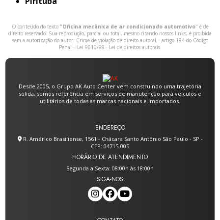
Pirituba
O conteúdo do texto "
Oficina mecânica de ar condicionado automotivo
" é de
direito reservado. Sua reprodução, parcial ou total, mesmo citando nossos links, é proibida
sem a autorização do autor. Crime de violação de direito autoral – artigo 184 do Código
Penal –
Lei 9610/98 - Lei de direitos autorais
.
Desde 2005, o Grupo AK Auto Center vem construindo uma trajetória
sólida, somos referência em serviços de manutenção para veículos e
utilitários de todas as marcas nacionais e importados.
ENDEREÇO
R. Américo Brasiliense, 1561 - Chácara Santo Antônio São Paulo - SP -
CEP: 04715-005
HORÁRIO DE ATENDIMENTO
Segunda a Sexta: 08:00h às 18:00h
SIGA-NOS