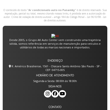
O conteúdo do texto "
Ar condicionado auto no Panamby
" é de direito reservado. Sua
reprodução, parcial ou total, mesmo citando nossos links, é proibida sem a autorização do
autor. Crime de violação de direito autoral – artigo 184 do Código Penal –
Lei 9610/98 - Lei
de direitos autorais
.
Desde 2005, o Grupo AK Auto Center vem construindo uma trajetória
sólida, somos referência em serviços de manutenção para veículos e
utilitários de todas as marcas nacionais e importados.
ENDEREÇO
R. Américo Brasiliense, 1561 - Chácara Santo Antônio São Paulo - SP -
CEP: 04715-005
HORÁRIO DE ATENDIMENTO
Segunda a Sexta: 08:00h às 18:00h
SIGA-NOS
CONTATO