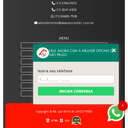
(11) 5184-0935
(11) 5041-0429
(11) 96608-7938
atendimento@akautocenter.com.br
MENU
HOME
FALE AGORA COM A MELHOR OFICINA DE
SOBRE NÓS
SÃO PAULO
SERVIÇOS
BLOG
Insira seu telefone
CONTATO
CATEGORIAS
INICIAR CONVERSA
MAPA DO SITE
1
Copyright © AK. (Lei 9610 de 19/02/1998)
HTML
CSS