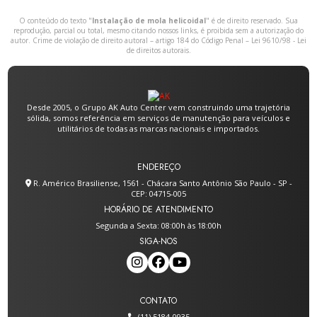
O conteúdo do texto "
Instalação de mola helicoidal
" é de direito reservado. Sua
reprodução, parcial ou total, mesmo citando nossos links, é proibida sem a autorização do
autor. Crime de violação de direito autoral – artigo 184 do Código Penal –
Lei 9610/98 - Lei
de direitos autorais
.
Desde 2005, o Grupo AK Auto Center vem construindo uma trajetória
sólida, somos referência em serviços de manutenção para veículos e
utilitários de todas as marcas nacionais e importados.
ENDEREÇO
R. Américo Brasiliense, 1561 - Chácara Santo Antônio São Paulo - SP -
CEP: 04715-005
HORÁRIO DE ATENDIMENTO
Segunda a Sexta: 08:00h às 18:00h
SIGA-NOS
CONTATO
(11) 5184-0935