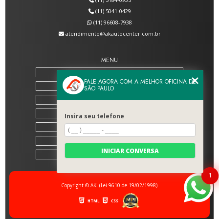
(11) 5041-0429
(11) 96608-7938
atendimento@akautocenter.com.br
MENU
HOME
FALE AGORA COM A MELHOR OFICINA DE
SOBRE NÓS
SÃO PAULO
SERVIÇOS
BLOG
Insira seu telefone
CONTATO
CATEGORIAS
INICIAR CONVERSA
MAPA DO SITE
1
Copyright © AK. (Lei 9610 de 19/02/1998)
HTML
CSS