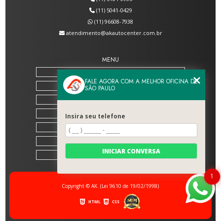
(11) 5041-0429
(11) 96608-7938
atendimento@akautocenter.com.br
MENU
HOME
FALE AGORA COM A MELHOR OFICINA DE
SOBRE NÓS
SÃO PAULO
SERVIÇOS
BLOG
Insira seu telefone
CONTATO
CATEGORIAS
INICIAR CONVERSA
MAPA DO SITE
1
Copyright © AK. (Lei 9610 de 19/02/1998)
HTML
CSS