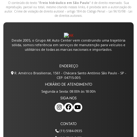
O conteúdo do texto "
Freio hidráulico em São Paulo
" é de direito reservado. Sua
reprodução, parcial ou total, mesmo citando nossos links, é proibida sem a autorização do
autor. Crime de violação de direito autoral – artigo 184 do Código Penal –
Lei 9610/98 - Lei
de direitos autorais
.
Desde 2005, o Grupo AK Auto Center vem construindo uma trajetória
sólida, somos referência em serviços de manutenção para veículos e
utilitários de todas as marcas nacionais e importados.
ENDEREÇO
R. Américo Brasiliense, 1561 - Chácara Santo Antônio São Paulo - SP -
CEP: 04715-005
HORÁRIO DE ATENDIMENTO
Segunda a Sexta: 08:00h às 18:00h
SIGA-NOS
CONTATO
(11) 5184-0935