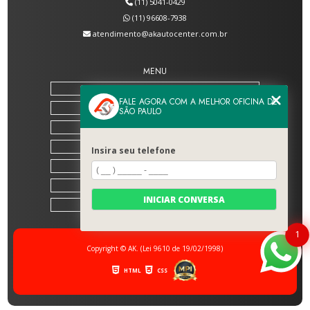
(11) 5041-0429
(11) 96608-7938
atendimento@akautocenter.com.br
MENU
HOME
FALE AGORA COM A MELHOR OFICINA DE
SOBRE NÓS
SÃO PAULO
SERVIÇOS
BLOG
Insira seu telefone
CONTATO
CATEGORIAS
INICIAR CONVERSA
MAPA DO SITE
1
Copyright © AK. (Lei 9610 de 19/02/1998)
HTML
CSS