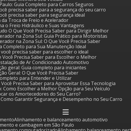
o Paulo: Guia Completo para Carros Seguros
 você precisa saber para a segurança do seu carro
 você precisa saber para segurança ideal
a da Troca de Freio e Acelerador
a o Freio Hidráulico e Suas Vantagens
udo O Que Você Precisa Saber para Dirigir Melhor
erador na Zona Sul: Guia Prático para Motoristas
erador na Zona Sul: O Que Você Precisa Saber
Guia Completo para Sua Manutenção Ideal
e você precisa saber para escolher o ideal
ue Você Precisa Saber para Escolher o Melhor
nstalação de Ar Condicionado Automotivo
ão geral: Guia completo para iniciantes
ção Geral: O Que Você Precisa Saber
 Completo para Entender e Utilizar
ue Você Precisa Saber para Aproveitar Essa Tecnologia
o: Como Escolher a Melhor Opção para Seu Veículo
ocar os Amortecedores do Seu Carro?
o: Como Garantir Segurança e Desempenho no Seu Carro
amento
Alinhamento e balanceamento automotivo
eamento e cambagem em São Paulo
ceamento computadorizado
Alinhamento balanceamento per