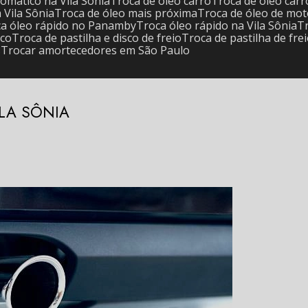
tomático na Vila Sônia
Troca de óleo carro
Troca de óleo ca
a Vila Sônia
Troca de óleo mais próxima
Troca de óleo de mo
oca óleo rápido no Panamby
Troca óleo rápido na Vila Sônia
sco
Troca de pastilha e disco de freio
Troca de pastilha de fre
s
Trocar amortecedores em São Paulo
LA SÔNIA