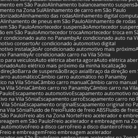
amento em São Paulo
Alinhamento balanceamento suspensã
amento na Zona Sul
Alinhamento de carro em São Paulo
dorizado
Alinhamento das rodas
Alinhamento digital compu
s
Alinhamento de pneus em São Paulo
Alinhamento de rodas
s em São Paulo
Amortecedor suspensão
Amortecedor suspen
ão em São Paulo
Amortecedor troca
Amortecedor troca em S
Ar condicionado auto no Panamby
Ar condicionado auto na V
motivo conserto
Ar condicionado automotivo digital
motivo instalação
Ar condicionado automotivo mais próximo
o no Panamby
Ar condicionado carro na Vila Sônia
ico para veiculos
Auto elétrica aberta agora
Auto elétrica abe
icionado
Auto elétrico mais próximo da minha localização
e direção
Barra de suspensão
Braço axial
Braço da direção em
carro automático
Câmbio carro automático no Panamby
ico na Vila Sônia
Câmbio carro manual
Câmbio carro manua
na Vila Sônia
Câmbio carro no Panamby
Câmbio carro na Vil
 Paulo
Escapamento automotivo
Escapamento automotivo n
vo na Vila Sônia
Escapamento carro
Escapamento carro no
 Vila Sônia
Escapamento original
Escapamento original no 
na Vila Sônia
Fluido de freio
Fluido de freio ABS
Fluido de fre
m São Paulo
Freio abs na Zona Norte
Freio acelerador e emb
embreagem em São Paulo
Freio acelerador e embreagem na Zo
o automotivo
Freio a disco carro
Freio a disco dianteiro
Freio a
Freio e embreagem
Freio embreagem acelerador
lerador em São Paulo
Freio embreagem acelerador na Zona 