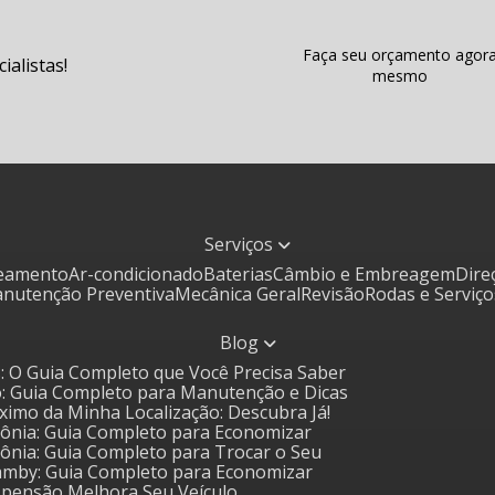
Faça seu orçamento agor
alistas!
mesmo
Serviços
ceamento
Ar-condicionado
Baterias
Câmbio e Embreagem
Dir
Manutenção Preventiva
Mecânica Geral
Revisão
Rodas e Serviç
Blog
: O Guia Completo que Você Precisa Saber
o: Guia Completo para Manutenção e Dicas
óximo da Minha Localização: Descubra Já!
 Sônia: Guia Completo para Economizar
 Sônia: Guia Completo para Trocar o Seu
amby: Guia Completo para Economizar
uspensão Melhora Seu Veículo