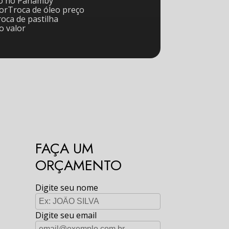
rro no Panamby
tor
Troca de óleo preço
Troca de pastilha
io valor
FAÇA UM
ORÇAMENTO
Digite seu nome
Digite seu email