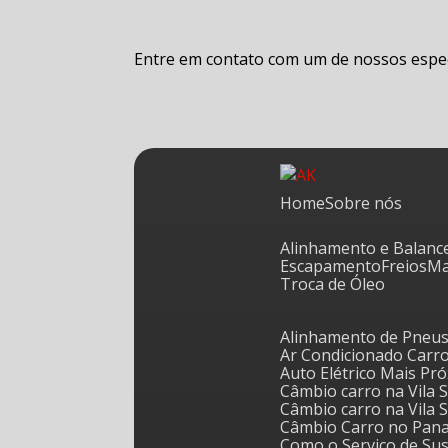
Entre em contato com um de nossos especi
Home
Sobre nós
Alinhamento e Balan
Escapamento
Freios
Troca de Óleo
Alinhamento de Pneus
Ar Condicionado Carr
Auto Elétrico Mais Pr
Câmbio carro na Vila
Câmbio carro na Vila
Câmbio Carro no Pan
Como o Serviço de S