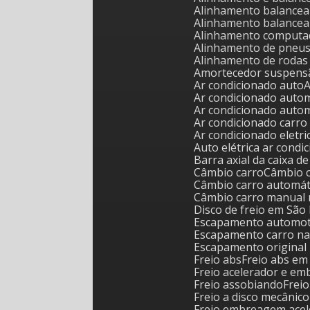
Alinhamento balance
Alinhamento balance
Alinhamento computa
Alinhamento de pneu
Alinhamento de roda
Amortecedor suspens
Ar condicionado auto
Ar condicionado auto
Ar condicionado auto
Ar condicionado carr
Ar condicionado eletr
Auto elétrica ar cond
Barra axial da caixa d
Câmbio carro
Câmbio 
Câmbio carro automát
Câmbio carro manual 
Disco de freio em São
Escapamento automoti
Escapamento carro na
Escapamento original 
Freio abs
Freio abs e
Freio acelerador e 
Freio assobiando
Frei
Freio a disco mecânico
Freio embreagem ace