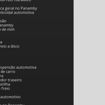
nica geral no Panamby
helicoidal automotiva
nsão
 Panamby
to de mim
ca
freio a disco
uspensão automotiva
 de carro
ra
edor traseiro
astilha
e freio
o automotivo