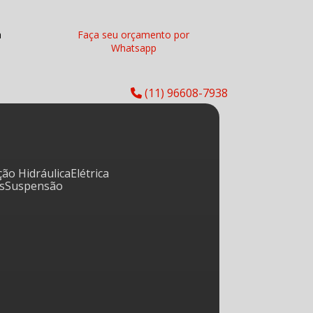
a
Faça seu orçamento por
Whatsapp
(11) 96608-7938
eção Hidráulica
Elétrica
os
Suspensão