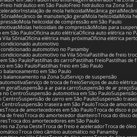
o
Freio hidráulico em São Paulo
Freio hidráulico na Zona Sul
acelerador
Instalação de mola helicoidal
Mecânica geral
Mecâ
a Sônia
Mecânico de manutenção geral
Mola helicoidal
Mola 
ompressão
Mola helicoidal de compressão em São Paulo
tomotivas
Molas helicoidais de compressão
Molas para suspe
o em São Paulo
Oficina auto elétrica
Oficina auto elétrica no
na Vila Sônia
Oficina elétrica mais próxima
Oficina elétrica per
ar condicionado automotivo
 ar condicionado automotivo no Panamby
ar condicionado automotivo na Vila Sônia
Pastilha de freio tro
ca em São Paulo
Pastilhas do carro
Pastilhas freio
Pastilhas de 
disco em São Paulo
Pastilhas freio em São Paulo
nto balanceamento em São Paulo
to balanceamento na Zona Sul
Serviço de suspensão
 automotiva
Serviço de troca de freio
Serviços de auto elétrica
em geral
Suspensão a ar para carro
Suspensão de ar preço
S
a no Centro
Suspensão automotiva em São Paulo
Suspensão
o Centro
Suspensão de carro em São Paulo
Suspensão trasei
o Centro
Suspensão traseira em São Paulo
Troca de amortec
res
Troca de amortecedores em São Paulo
Troca de disco e p
lha de freio
Troca do amortecedor dianteiro
Troca do disco d
ores
Troca dos amortecedores em São Paulo
ores na Zona Oeste
Troca de freio e acelerador
Troca de óle
tomático
Troca óleo câmbio automático no Panamby