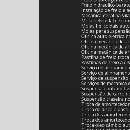
Freio hidraulico barat
Instalação de freio e 
Mecânica geral na Vil
Mola helicoidal de c
Molas helicoidais au
Molas para suspensã
Oficina auto elétrica 
Oficina mecânica de 
Oficina mecânica de
Oficina mecânica de 
Pastilha de freio tro
Pastilhas de freio a 
Serviço de alinhame
Serviço de alinhamen
Serviço de suspensão
Serviços de mecânica 
Suspensão automotiv
Suspensão de carro n
Suspensão traseira n
Troca de amortecedo
Troca de disco e pasti
Troca dos amorteced
Troca dos amorteced
Troca óleo câmbio au