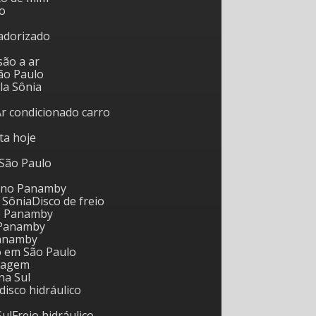
o
tadorizado
são a ar
ão Paulo
ila Sônia
Ar condicionado carro
rta hoje
 São Paulo
l no Panamby
a Sônia
Disco de freio
o Panamby
 Panamby
Panamby
io em São Paulo
reagem
na Sul
 disco hidráulico
Sul
Freio hidráulico