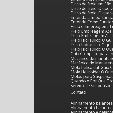
Disco de freio em Sã
Disco de freio: O que
Disco de freio: O que
Entenda a Importânci
Entenda Como Funcion
Freio e Embreagem: T
Freio Embreagem Acel
Freio Embreagem Acel
Freio Hidráulico: O 
Freio hidráulico: O qu
Freio Hidráulico: O Q
Guia Completo para I
Mecânico de manutenç
Mecânico de Manuten
Mola helicoidal: Guia
Mola Helicoidal: O Q
Molas para Suspensã
Quando e Por Que Tr
Serviço de Suspensã
Contato
Alinhamento balance
Alinhamento balanc
Alinhamento e balan