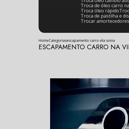
Troca óleo câmbio au
Troca de óleo carro n
Troca óleo rápido
Tr
Troca de pastilha e di
Trocar amortecedore
Home
Categorias
escapamento carro vila sonia
ESCAPAMENTO CARRO NA VI