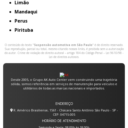
Limão
Mandaqui
Perus
Pirituba
O conteúdo do texto "
Suspensão automotiva em São Paulo
" é de direito reservado.
Sua reprodução, parcial ou total, mesmo citando nossos links, é proibida sem a autorização
do autor. Crime de violação de direito autoral – artigo 184 do Código Penal –
Lei 9610/98 -
Lei de direitos autorais
.
Desde 2005, o Grupo AK Auto Center vem construindo uma trajetória
sólida, somos referência em serviços de manutenção para veículos e
utilitários de todas as marcas nacionais e importados.
ENDEREÇO
R. Américo Brasiliense, 1561 - Chácara Santo Antônio São Paulo - SP -
CEP: 04715-005
HORÁRIO DE ATENDIMENTO
Segunda a Sexta: 08:00h às 18:00h