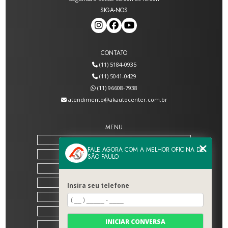
SIGA-NOS
CONTATO
(11) 5184-0935
(11) 5041-0429
(11) 96608-7938
atendimento@akautocenter.com.br
MENU
HOME
FALE AGORA COM A MELHOR OFICINA DE
SOBRE NÓS
SÃO PAULO
SERVIÇOS
BLOG
Insira seu telefone
CONTATO
CATEGORIAS
INICIAR CONVERSA
MAPA DO SITE