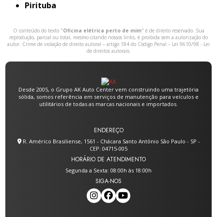
Pirituba
O conteúdo do texto "
Oficina elétrica perto de mim
" é de direito reservado. Sua
reprodução, parcial ou total, mesmo citando nossos links, é proibida sem a autorização do
autor. Crime de violação de direito autoral – artigo 184 do Código Penal –
Lei 9610/98 - Lei
de direitos autorais
.
Desde 2005, o Grupo AK Auto Center vem construindo uma trajetória
sólida, somos referência em serviços de manutenção para veículos e
utilitários de todas as marcas nacionais e importados.
ENDEREÇO
R. Américo Brasiliense, 1561 - Chácara Santo Antônio São Paulo - SP -
CEP: 04715-005
HORÁRIO DE ATENDIMENTO
Segunda a Sexta: 08:00h às 18:00h
SIGA-NOS