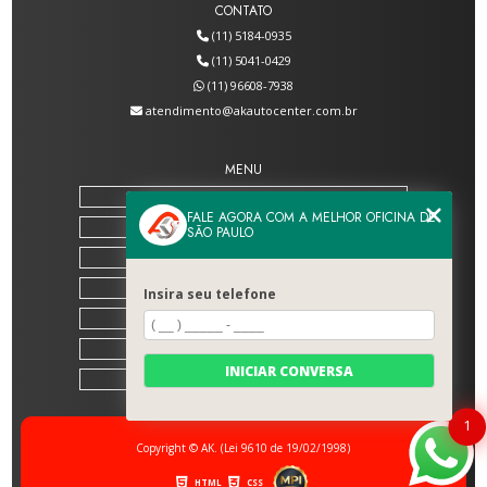
CONTATO
(11) 5184-0935
(11) 5041-0429
(11) 96608-7938
atendimento@akautocenter.com.br
MENU
HOME
FALE AGORA COM A MELHOR OFICINA DE
SOBRE NÓS
SÃO PAULO
SERVIÇOS
BLOG
Insira seu telefone
CONTATO
CATEGORIAS
INICIAR CONVERSA
MAPA DO SITE
1
Copyright © AK. (Lei 9610 de 19/02/1998)
HTML
CSS