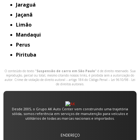
Jaraguá
Jaçanã
Limão
Mandaqui
Perus
Pirituba
O conteúdo do texto "
Suspensão de carro em São Paulo
" é de direito reservado. Sua
reprodução, parcial ou total, mesmo citando nossos links, é proibida sem a autorização do
autor. Crime de violação de direito autoral – artigo 184 do Código Penal –
Lei 9610/98 - Lei
de direitos autorais
.
Desde 2005, o Grupo AK Auto Center vem construindo uma trajetória
sólida, somos referência em serviços de manutenção para veículos e
utilitários de todas as marcas nacionais e importados.
ENDEREÇO