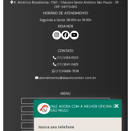
R. Américo Brasiliense, 1561 - Chácara Santo Antônio São Paulo - SP -
CEP: 04715-005
HORÁRIO DE ATENDIMENTO
Segunda a Sexta: 08:00h às 18:00h
SIGA-NOS
CONTATO
(11) 5184-0935
(11) 5041-0429
(11) 96608-7938
atendimento@akautocenter.com.br
MENU
HOME
FALE AGORA COM A MELHOR OFICINA DE
SOBRE NÓS
SÃO PAULO
SERVIÇOS
BLOG
Insira seu telefone