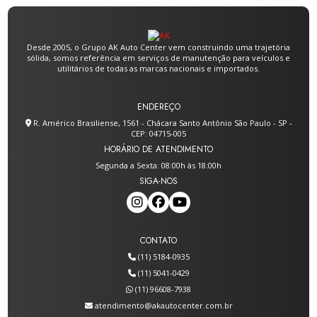
Freio hidráulico
Mecânico de manutenção geral
FREIO EMBREAGEM ACELERADOR NA ZONA SUL:
GUIA PRÁTICO PARA MOTORISTAS
Desde 2005, o Grupo AK Auto Center vem construindo uma trajetória
Mola helicoidal
Molas para suspensão
sólida, somos referência em serviços de manutenção para veículos e
FREIO EMBREAGEM ACELERADOR NA ZONA SUL:
utilitários de todas as marcas nacionais e importados.
Serviço de suspensão
Troca de freio e acelerador
O QUE VOCÊ PRECISA SABER
Trocar amortecedores
ENDEREÇO
FREIO HIDRÁULICO: O GUIA COMPLETO PARA SUA
R. Américo Brasiliense, 1561 - Chácara Santo Antônio São Paulo - SP -
MANUTENÇÃO IDEAL
CEP: 04715-005
HORÁRIO DE ATENDIMENTO
FREIO HIDRÁULICO: O QUE VOCÊ PRECISA SABER
Segunda a Sexta: 08:00h às 18:00h
PARA ESCOLHER O IDEAL
SIGA-NOS
FREIO HIDRÁULICO: O QUE VOCÊ PRECISA SABER
PARA ESCOLHER O MELHOR
CONTATO
GUIA COMPLETO PARA INSTALAÇÃO DE AR
CONDICIONADO AUTOMOTIVO
(11) 5184-0935
(11) 5041-0429
MECÂNICO DE MANUTENÇÃO GERAL: GUIA
(11) 96608-7938
COMPLETO PARA INICIANTES
atendimento@akautocenter.com.br