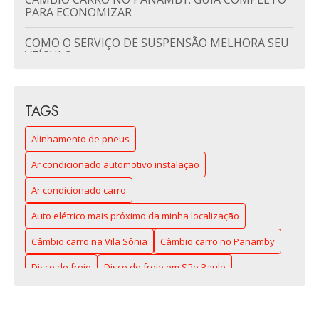
PARA ECONOMIZAR
COMO O SERVIÇO DE SUSPENSÃO MELHORA SEU
VEÍCULO
DISCO DE FREIO EM SÃO PAULO: GUIA
COMPLETO PARA CARROS SEGUROS
TAGS
DISCO DE FREIO: O QUE VOCÊ PRECISA SABER
Alinhamento de pneus
PARA A SEGURANÇA DO SEU CARRO
Ar condicionado automotivo instalação
DISCO DE FREIO: O QUE VOCÊ PRECISA SABER
PARA SEGURANÇA IDEAL
Ar condicionado carro
ENTENDA A IMPORTÂNCIA DA TROCA DE FREIO E
Auto elétrico mais próximo da minha localização
ACELERADOR
Câmbio carro na Vila Sônia
Câmbio carro no Panamby
ENTENDA COMO FUNCIONA O FREIO
Disco de freio
Disco de freio em São Paulo
HIDRÁULICO E SUAS VANTAGENS
Freio e embreagem
FREIO E EMBREAGEM: TUDO O QUE VOCÊ
PRECISA SABER PARA DIRIGIR MELHOR
Freio embreagem acelerador na Zona Sul