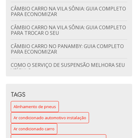
CÂMBIO CARRO NA VILA SÔNIA: GUIA COMPLETO
PARA ECONOMIZAR
CÂMBIO CARRO NA VILA SÔNIA: GUIA COMPLETO
PARA TROCAR O SEU
CÂMBIO CARRO NO PANAMBY: GUIA COMPLETO
PARA ECONOMIZAR
COMO O SERVIÇO DE SUSPENSÃO MELHORA SEU
VEÍCULO
DISCO DE FREIO EM SÃO PAULO: GUIA
COMPLETO PARA CARROS SEGUROS
TAGS
DISCO DE FREIO: O QUE VOCÊ PRECISA SABER
Alinhamento de pneus
PARA A SEGURANÇA DO SEU CARRO
Ar condicionado automotivo instalação
DISCO DE FREIO: O QUE VOCÊ PRECISA SABER
PARA SEGURANÇA IDEAL
Ar condicionado carro