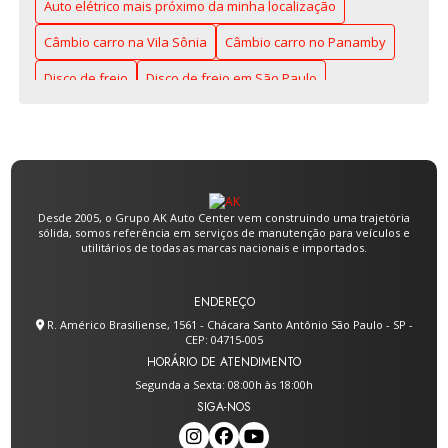
ENTENDA A IMPORTÂNCIA DA TROCA DE FREIO E
Auto elétrico mais próximo da minha localização
ACELERADOR
Câmbio carro na Vila Sônia
Câmbio carro no Panamby
ENTENDA COMO FUNCIONA O FREIO
Disco de freio
Disco de freio em São Paulo
HIDRÁULICO E SUAS VANTAGENS
Freio e embreagem
FREIO E EMBREAGEM: TUDO O QUE VOCÊ
PRECISA SABER PARA DIRIGIR MELHOR
Freio embreagem acelerador na Zona Sul
Freio hidráulico
Mecânico de manutenção geral
FREIO EMBREAGEM ACELERADOR NA ZONA SUL:
GUIA PRÁTICO PARA MOTORISTAS
Desde 2005, o Grupo AK Auto Center vem construindo uma trajetória
Mola helicoidal
Molas para suspensão
sólida, somos referência em serviços de manutenção para veículos e
FREIO EMBREAGEM ACELERADOR NA ZONA SUL:
utilitários de todas as marcas nacionais e importados.
Serviço de suspensão
Troca de freio e acelerador
O QUE VOCÊ PRECISA SABER
Trocar amortecedores
ENDEREÇO
FREIO HIDRÁULICO: O GUIA COMPLETO PARA SUA
R. Américo Brasiliense, 1561 - Chácara Santo Antônio São Paulo - SP -
MANUTENÇÃO IDEAL
CEP: 04715-005
HORÁRIO DE ATENDIMENTO
FREIO HIDRÁULICO: O QUE VOCÊ PRECISA SABER
Segunda a Sexta: 08:00h às 18:00h
PARA ESCOLHER O IDEAL
SIGA-NOS
FREIO HIDRÁULICO: O QUE VOCÊ PRECISA SABER