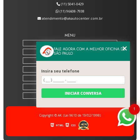
(11) 5041-0429
(11) 96608-7938
atendimento@akautocenter.com.br
MENU
HOME
FALE AGORA COM A MELHOR OFICINA DE
SOBRE NÓS
SÃO PAULO
SERVIÇOS
BLOG
Insira seu telefone
CONTATO
CATEGORIAS
INICIAR CONVERSA
MAPA DO SITE
1
Copyright © AK. (Lei 9610 de 19/02/1998)
HTML
CSS