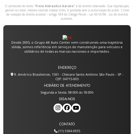
O conteúdo do texto "
Freio hidraulico barato
" é de direito reservado. Sua reprodução,
parcial ou total, mesmo citando nossos links, é proibida sem a autorização do autor. Crime
de violação de direito autoral – artigo 184 do Código Penal –
Lei 9610/98 - Lei de direitos
autorais
.
Desde 2005, o Grupo AK Auto Center vem construindo uma trajetória
sólida, somos referência em serviços de manutenção para veículos e
utilitários de todas as marcas nacionais e importados.
ENDEREÇO
R. Américo Brasiliense, 1561 - Chácara Santo Antônio São Paulo - SP -
CEP: 04715-005
HORÁRIO DE ATENDIMENTO
Segunda a Sexta: 08:00h às 18:00h
SIGA-NOS
CONTATO
(11) 5184-0935