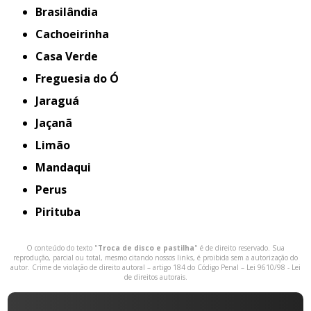
Brasilândia
Cachoeirinha
Casa Verde
Freguesia do Ó
Jaraguá
Jaçanã
Limão
Mandaqui
Perus
Pirituba
O conteúdo do texto "
Troca de disco e pastilha
" é de direito reservado. Sua
reprodução, parcial ou total, mesmo citando nossos links, é proibida sem a autorização do
autor. Crime de violação de direito autoral – artigo 184 do Código Penal –
Lei 9610/98 - Lei
de direitos autorais
.