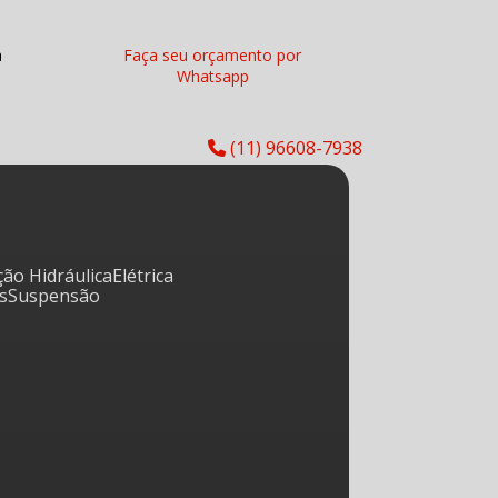
a
Faça seu orçamento por
Whatsapp
(11) 96608-7938
eção Hidráulica
Elétrica
os
Suspensão