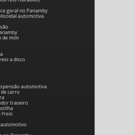
nica geral no Panamby
helicoidal automotiva
nsão
 Panamby
to de mim
ca
freio a disco
uspensão automotiva
 de carro
ra
edor traseiro
astilha
e freio
o automotivo