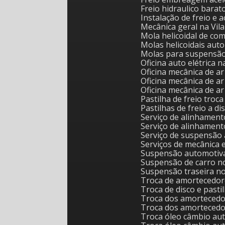
Freio hidraulico barat
Instalação de freio e 
Mecânica geral na Vil
Mola helicoidal de c
Molas helicoidais au
Molas para suspensã
Oficina auto elétrica 
Oficina mecânica de 
Oficina mecânica de
Oficina mecânica de 
Pastilha de freio tro
Pastilhas de freio a 
Serviço de alinhame
Serviço de alinhamen
Serviço de suspensão
Serviços de mecânica 
Suspensão automotiv
Suspensão de carro n
Suspensão traseira n
Troca de amortecedo
Troca de disco e pasti
Troca dos amorteced
Troca dos amorteced
Troca óleo câmbio au