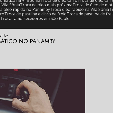
tomático na Vila Sônia
Troca de óleo carro
Troca de óleo ca
a Vila Sônia
Troca de óleo mais próxima
Troca de óleo de mo
oca óleo rápido no Panamby
Troca óleo rápido na Vila Sônia
sco
Troca de pastilha e disco de freio
Troca de pastilha de fre
s
Trocar amortecedores em São Paulo
namby
MÁTICO NO PANAMBY