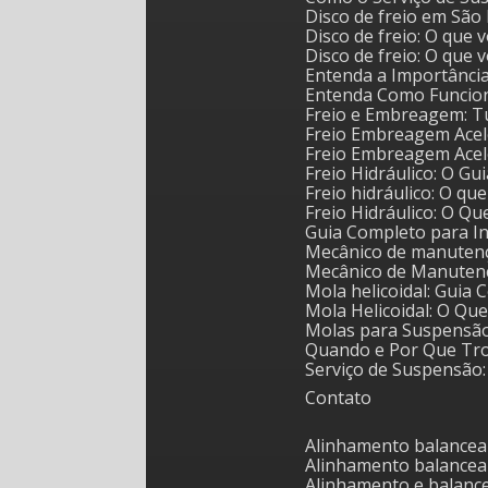
Disco de freio em Sã
Disco de freio: O que
Disco de freio: O que
Entenda a Importânci
Entenda Como Funcion
Freio e Embreagem: T
Freio Embreagem Acel
Freio Embreagem Acel
Freio Hidráulico: O 
Freio hidráulico: O qu
Freio Hidráulico: O Q
Guia Completo para I
Mecânico de manutenç
Mecânico de Manuten
Mola helicoidal: Guia
Mola Helicoidal: O Q
Molas para Suspensã
Quando e Por Que Tr
Serviço de Suspensã
Contato
Alinhamento balance
Alinhamento balanc
Alinhamento e balan