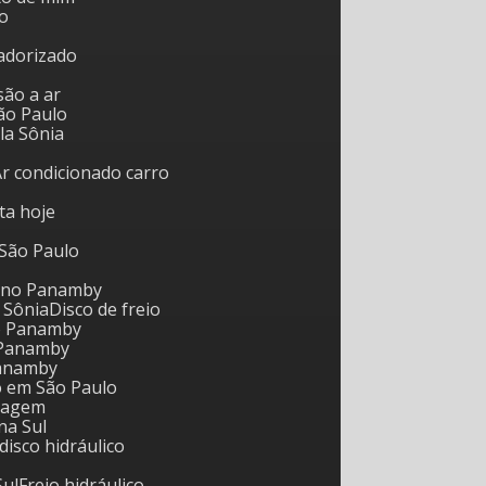
o
tadorizado
são a ar
ão Paulo
ila Sônia
Ar condicionado carro
rta hoje
 São Paulo
l no Panamby
a Sônia
Disco de freio
o Panamby
 Panamby
Panamby
io em São Paulo
reagem
na Sul
 disco hidráulico
Sul
Freio hidráulico