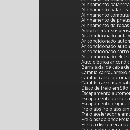
Alinhamento balance
Alinhamento balance
Alinhamento computa
Alinhamento de pneu
Alinhamento de roda
Amortecedor suspens
Ar condicionado auto
Ar condicionado auto
Ar condicionado auto
Ar condicionado carr
Ar condicionado eletr
Auto elétrica ar cond
Barra axial da caixa d
Câmbio carro
Câmbio 
Câmbio carro automát
Câmbio carro manual 
Disco de freio em São
Escapamento automoti
Escapamento carro na
Escapamento original 
Freio abs
Freio abs e
Freio acelerador e 
Freio assobiando
Frei
Freio a disco mecânico
Freio embreagem ace