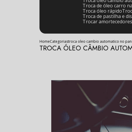
Troca óleo câmbio au
Troca de óleo carro n
Troca óleo rápido
Tr
Troca de pastilha e di
Trocar amortecedore
Home
Categorias
troca oleo cambio automatico no pa
TROCA ÓLEO CÂMBIO AUTO