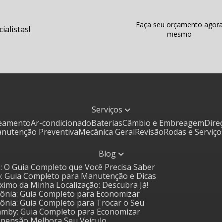
Faça seu orçamento agor
alistas!
mesmo
Serviços
ceamento
Ar-condicionado
Baterias
Câmbio e Embreagem
Dir
Manutenção Preventiva
Mecânica Geral
Revisão
Rodas e Serviç
Blog
: O Guia Completo que Você Precisa Saber
o: Guia Completo para Manutenção e Dicas
óximo da Minha Localização: Descubra Já!
 Sônia: Guia Completo para Economizar
 Sônia: Guia Completo para Trocar o Seu
amby: Guia Completo para Economizar
uspensão Melhora Seu Veículo