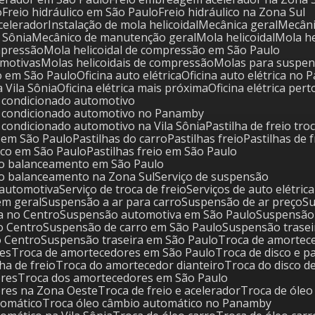
o
Freio hidráulico em São Paulo
Freio hidráulico na Zona Sul
acelerador
Instalação de mola helicoidal
Mecânica geral
Mecâ
a Sônia
Mecânico de manutenção geral
Mola helicoidal
Mola 
ompressão
Mola helicoidal de compressão em São Paulo
tomotivas
Molas helicoidais de compressão
Molas para suspe
o em São Paulo
Oficina auto elétrica
Oficina auto elétrica no
na Vila Sônia
Oficina elétrica mais próxima
Oficina elétrica per
ar condicionado automotivo
 ar condicionado automotivo no Panamby
ar condicionado automotivo na Vila Sônia
Pastilha de freio tro
ca em São Paulo
Pastilhas do carro
Pastilhas freio
Pastilhas de 
disco em São Paulo
Pastilhas freio em São Paulo
nto balanceamento em São Paulo
to balanceamento na Zona Sul
Serviço de suspensão
 automotiva
Serviço de troca de freio
Serviços de auto elétrica
em geral
Suspensão a ar para carro
Suspensão de ar preço
S
a no Centro
Suspensão automotiva em São Paulo
Suspensão
o Centro
Suspensão de carro em São Paulo
Suspensão trasei
o Centro
Suspensão traseira em São Paulo
Troca de amortec
res
Troca de amortecedores em São Paulo
Troca de disco e p
lha de freio
Troca do amortecedor dianteiro
Troca do disco d
ores
Troca dos amortecedores em São Paulo
ores na Zona Oeste
Troca de freio e acelerador
Troca de óle
tomático
Troca óleo câmbio automático no Panamby