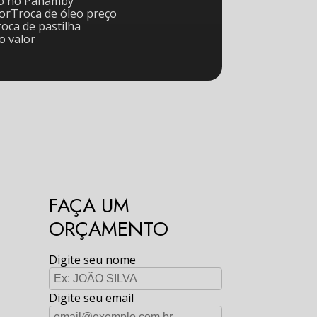
rro no Panamby
tor
Troca de óleo preço
Troca de pastilha
io valor
FAÇA UM
ORÇAMENTO
Digite seu nome
Digite seu email