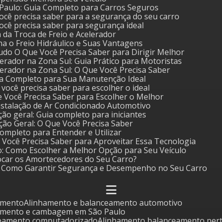
o Paulo: Guia Completo para Carros Seguros
 você precisa saber para a segurança do seu carro
 você precisa saber para segurança ideal
a da Troca de Freio e Acelerador
a o Freio Hidráulico e Suas Vantagens
udo O Que Você Precisa Saber para Dirigir Melhor
erador na Zona Sul: Guia Prático para Motoristas
erador na Zona Sul: O Que Você Precisa Saber
Guia Completo para Sua Manutenção Ideal
e você precisa saber para escolher o ideal
ue Você Precisa Saber para Escolher o Melhor
nstalação de Ar Condicionado Automotivo
ão geral: Guia completo para iniciantes
ção Geral: O Que Você Precisa Saber
 Completo para Entender e Utilizar
ue Você Precisa Saber para Aproveitar Essa Tecnologia
o: Como Escolher a Melhor Opção para Seu Veículo
ocar os Amortecedores do Seu Carro?
o: Como Garantir Segurança e Desempenho no Seu Carro
amento
Alinhamento e balanceamento automotivo
eamento e cambagem em São Paulo
ceamento computadorizado
Alinhamento balanceamento per