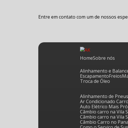
Entre em contato com um de nossos especi
Home
Sobre nós
Alinhamento e Balan
Escapamento
Freios
Troca de Óleo
Alinhamento de Pneus
Ar Condicionado Carr
Auto Elétrico Mais Pr
Câmbio carro na Vila
Câmbio carro na Vila
Câmbio Carro no Pan
Como o Serviço de S