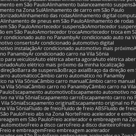
amento em São Paulo
Alinhamento balanceamento suspensã
amento na Zona Sul
Alinhamento de carro em São Paulo
dorizado
Alinhamento das rodas
Alinhamento digital compu
s
Alinhamento de pneus em São Paulo
Alinhamento de rodas
s em São Paulo
Amortecedor suspensão
Amortecedor suspen
ão em São Paulo
Amortecedor troca
Amortecedor troca em S
Ar condicionado auto no Panamby
Ar condicionado auto na V
motivo conserto
Ar condicionado automotivo digital
motivo instalação
Ar condicionado automotivo mais próximo
o no Panamby
Ar condicionado carro na Vila Sônia
ico para veiculos
Auto elétrica aberta agora
Auto elétrica abe
icionado
Auto elétrico mais próximo da minha localização
e direção
Barra de suspensão
Braço axial
Braço da direção em
carro automático
Câmbio carro automático no Panamby
ico na Vila Sônia
Câmbio carro manual
Câmbio carro manua
na Vila Sônia
Câmbio carro no Panamby
Câmbio carro na Vil
 Paulo
Escapamento automotivo
Escapamento automotivo n
vo na Vila Sônia
Escapamento carro
Escapamento carro no
 Vila Sônia
Escapamento original
Escapamento original no 
na Vila Sônia
Fluido de freio
Fluido de freio ABS
Fluido de fre
m São Paulo
Freio abs na Zona Norte
Freio acelerador e emb
embreagem em São Paulo
Freio acelerador e embreagem na Zo
o automotivo
Freio a disco carro
Freio a disco dianteiro
Freio a
Freio e embreagem
Freio embreagem acelerador
lerador em São Paulo
Freio embreagem acelerador na Zona 