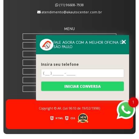
(11) 96608-7938
atendimento@akautocenter.com.br
MENU
HOME
FALE AGORA COM A MELHOR OFICINA DE
SOBRE NÓS
SÃO PAULO
SERVIÇOS
BLOG
Insira seu telefone
CONTATO
CATEGORIAS
INICIAR CONVERSA
MAPA DO SITE
1
Copyright © AK. (Lei 9610 de 19/02/1998)
HTML
CSS